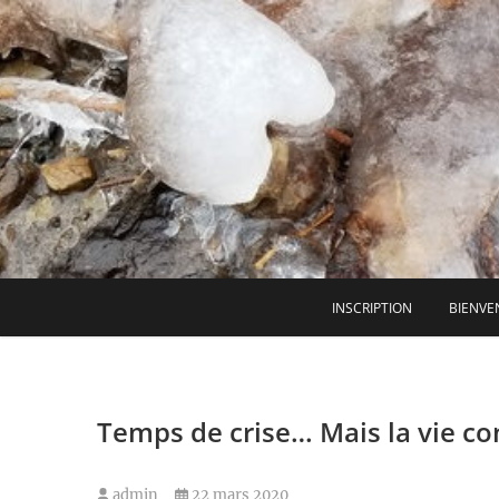
Skip
to
content
INSCRIPTION
BIENVE
Temps de crise… Mais la vie co
admin
22 mars 2020