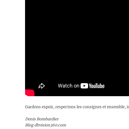
Gardons espoir, respectons les consignes et ensemble, is
Denis Bombardier
Blog dbvision360.com