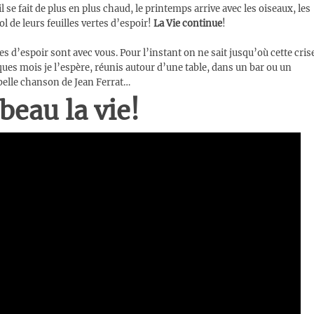
l se fait de plus en plus chaud, le printemps arrive avec les oiseaux, les
 de leurs feuilles vertes d’espoir!
La Vie continue
!
s d’espoir sont avec vous. Pour l’instant on ne sait jusqu’où cette cris
ues mois je l’espère, réunis autour d’une table, dans un bar ou un
 belle chanson de Jean Ferrat…
beau la vie!