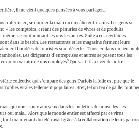
 entière, il me vient quelques pensées à vous partager…
s fraterniser, se donner la main ou un câlin entre amis. Les gens se
ent » les comptoirs, créant des pénuries de vivres et de produits
t même, se contaminant les uns les autres. Suite à cela certaines
ont dans le besoin. Les restaurants et les magasins ferment leurs
alement bondées de touristes sont désertes. Tousser dans un lieu publ
chamboulés. Les dirigeants d’entreprises et autres se posent tous les
 qu’on va faire de nos employés? Que va-t-il arriver de notre
térie collective qui s’empare des gens. Parfois la folie est pire que le
tastrophes virales tellement populaires. Bref, tel un feu de paille, tout pe
 mais qui nous saute aux yeux dans les bulletins de nouvelles, les
urs oui mais… Alors que le monde entier est affecté par ce virus
font maintenant du télétravail grâce à la collaboration de leurs patron
x.