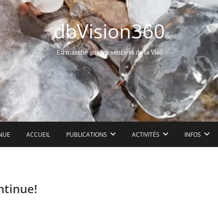
dbVision360
En marche sur les sentiers de la Vie!
NUE
ACCUEIL
PUBLICATIONS
ACTIVITÉS
INFOS
ntinue!