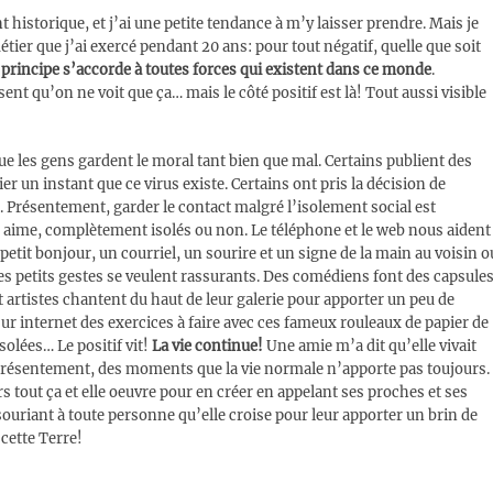
t historique, et j’ai une petite tendance à m’y laisser prendre. Mais je
étier que j’ai exercé pendant 20 ans: pour tout négatif, quelle que soit
 principe s’accorde à toutes forces qui existent dans ce monde
.
ent qu’on ne voit que ça… mais le côté positif est là! Tout aussi visible
 les gens gardent le moral tant bien que mal. Certains publient des
 un instant que ce virus existe. Certains ont pris la décision de
. Présentement, garder le contact malgré l’isolement social est
n aime, complètement isolés ou non. Le téléphone et le web nous aident
petit bonjour, un courriel, un sourire et un signe de la main au voisin o
s petits gestes se veulent rassurants. Des comédiens font des capsule
t artistes chantent du haut de leur galerie pour apporter un peu de
r internet des exercices à faire avec ces fameux rouleaux de papier de
solées… Le positif vit!
La vie continue!
Une amie m’a dit qu’elle vivait
résentement, des moments que la vie normale n’apporte pas toujours.
s tout ça et elle oeuvre pour en créer en appelant ses proches et ses
souriant à toute personne qu’elle croise pour leur apporter un brin de
cette Terre!