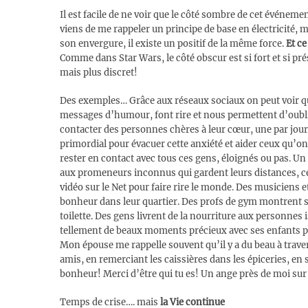
Il est facile de ne voir que le côté sombre de cet événemen
viens de me rappeler un principe de base en électricité, m
son envergure, il existe un positif de la même force.
Et ce
Comme dans Star Wars, le côté obscur est si fort et si prés
mais plus discret!
Des exemples… Grâce aux réseaux sociaux on peut voir que
messages d’humour, font rire et nous permettent d’oublier
contacter des personnes chères à leur cœur, une par jour
primordial pour évacuer cette anxiété et aider ceux qu’o
rester en contact avec tous ces gens, éloignés ou pas. Un 
aux promeneurs inconnus qui gardent leurs distances, ce
vidéo sur le Net pour faire rire le monde. Des musiciens e
bonheur dans leur quartier. Des profs de gym montrent su
toilette. Des gens livrent de la nourriture aux personnes i
tellement de beaux moments précieux avec ses enfants p
Mon épouse me rappelle souvent qu’il y a du beau à traver
amis, en remerciant les caissières dans les épiceries, en 
bonheur! Merci d’être qui tu es! Un ange près de moi sur 
Temps de crise…. mais
la Vie continue