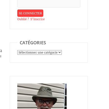
Oublié ?
S’inscrire
CATÉGORIES
 à
Catégories
u
s