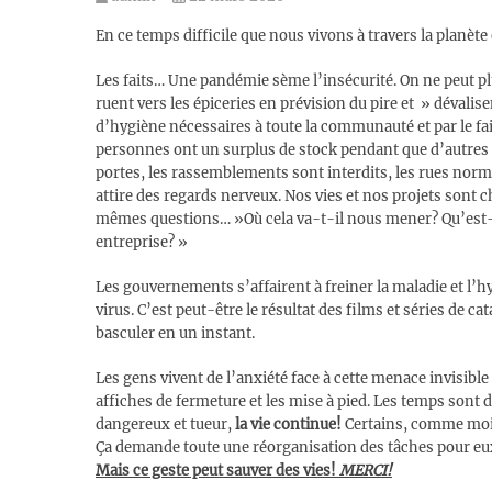
En ce temps difficile que nous vivons à travers la planète
Les faits… Une pandémie sème l’insécurité. On ne peut plu
ruent vers les épiceries en prévision du pire et » dévalis
d’hygiène nécessaires à toute la communauté et par le fai
personnes ont un surplus de stock pendant que d’autres s
portes, les rassemblements sont interdits, les rues norm
attire des regards nerveux. Nos vies et nos projets sont 
mêmes questions… »Où cela va-t-il nous mener? Qu’est-ce
entreprise? »
Les gouvernements s’affairent à freiner la maladie et l’hys
virus. C’est peut-être le résultat des films et séries de ca
basculer en un instant.
Les gens vivent de l’anxiété face à cette menace invisible
affiches de fermeture et les mise à pied. Les temps sont d
dangereux et tueur,
la vie continue!
Certains, comme moi, 
Ça demande toute une réorganisation des tâches pour eu
Mais ce geste peut sauver des vies!
MERCI!