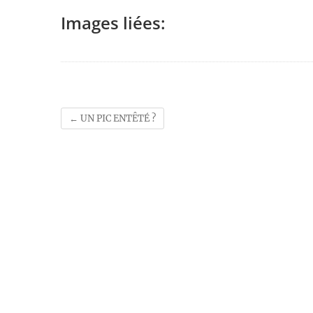
Images liées:
←
UN PIC ENTÊTÉ ?